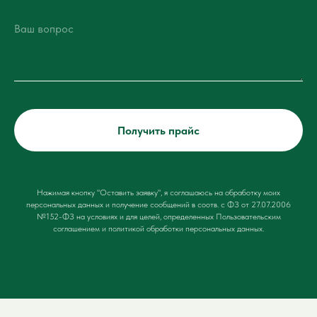
Получить прайс
Нажимая кнопку "Оставить заявку", я соглашаюсь на обработку моих
персональных данных и получение сообщений в соотв. с ФЗ от 27.07.2006
№152-ФЗ на условиях и для целей, определенных
Пользовательским
соглашением и политикой обработки персональных данных
.